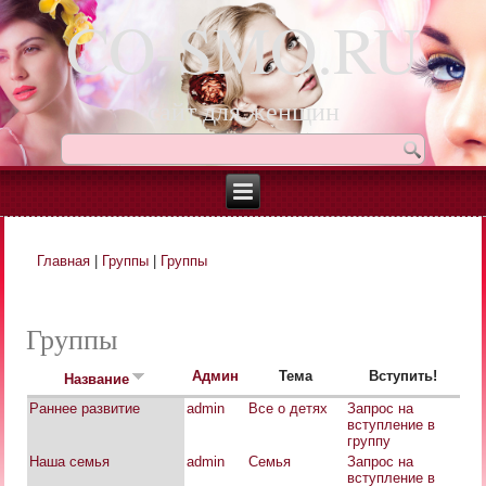
CO-SMO.RU
сайт для женщин
Главная
|
Группы
|
Группы
Вы здесь
Группы
Админ
Тема
Вступить!
Название
Раннее развитие
admin
Все о детях
Запрос на
вступление в
группу
Наша семья
admin
Семья
Запрос на
вступление в