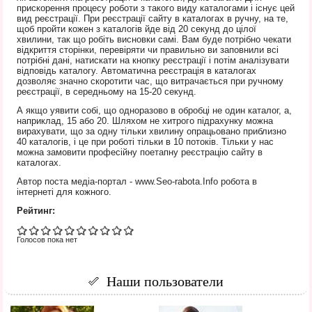
прискорення процесу роботи з такого виду каталогами і існує цей
вид реєстрації. При реєстрації сайту в каталогах в ручну, на те,
щоб пройти кожен з каталогів йде від 20 секунд до цілої
хвилини, так що робіть висновки самі. Вам буде потрібно чекати
відкриття сторінки, перевіряти чи правильно ви заповнили всі
потрібні дані, натискати на кнопку реєстрації і потім аналізувати
відповідь каталогу. Автоматична реєстрація в каталогах
дозволяє значно скоротити час, що витрачається при ручному
реєстрації, в середньому на 15-20 секунд.
А якщо уявити собі, що одноразово в обробці не один каталог, а,
наприклад, 15 або 20. Шляхом не хитрого підрахунку можна
вирахувати, що за одну тільки хвилину опрацьовано приблизно
40 каталогів, і це при роботі тільки в 10 потоків. Тільки у нас
можна замовити професійну поетапну реєстрацію сайту в
каталогах.
Автор поста медіа-портал - www.Seo-rabota.Info робота в
інтернеті для кожного.
Рейтинг:
Голосов пока нет
Наши пользователи