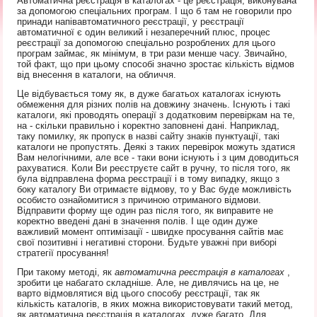
Автоматична реєстрація в каталогах - це реєстрація, виконувана
за допомогою спеціальних програм. І що б там не говорили про
принади напівавтоматичного реєстрації, у реєстрації
автоматичної є один великий і незаперечний плюс, процес
реєстрації за допомогою спеціально розроблених для цього
програм займає, як мінімум, в три рази менше часу. Звичайно,
той факт, що при цьому способі значно зростає кількість відмов
від внесення в каталоги, на обличчя.
Це відбувається тому як, в дуже багатьох каталогах існують
обмеження для різних полів на довжину значень. Існують і такі
каталоги, які проводять операції з додатковим перевіркам на те,
на - скільки правильно і коректно заповнені дані. Наприклад,
таку помилку, як пропуск в назві сайту знаків пунктуації, такі
каталоги не пропустять. Деякі з таких перевірок можуть здатися
Вам нелогічними, але все - таки вони існують і з цим доводиться
рахуватися. Коли Ви реєструєте сайт в ручну, то після того, як
була відправлена ​​форма реєстрації і в тому випадку, якщо з
боку каталогу Ви отримаєте відмову, то у Вас буде можливість
особисто ознайомитися з причиною отриманого відмови.
Відправити форму ще один раз після того, як виправите не
коректно введені дані в значення полів. І ще один дуже
важливий момент оптимізації - швидке просування сайтів має
свої позитивні і негативні сторони. Будьте уважні при виборі
стратегії просування!
При такому методі, як
автоматична реєстрація в каталогах
,
зробити це набагато складніше. Але, не дивлячись на це, не
варто відмовлятися від цього способу реєстрації, так як
кількість каталогів, в яких можна використовувати такий метод,
як автоматична реєстрація в каталогах, дуже багато. Для