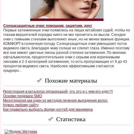
Солнцезащитные очки: помощник, защитник, друг
Первые затемненные очки появились на лицах китайских судей, чтобы по
глазам вершителей порядка никто не мог прочитать их мысли. Сегодня
очки с темными стеклами выполняют иные, но не менее важные функции.
КОМФОРТ в солнечную погоду. Солнцезащитные очки уменьшают поток
видимого света, благодаря чему солнце не слепит глаза. Именно поэтому
все они имеют цветные линзы разной степени затемнения. По мнению
офтальмологов, предпочтительнее очки с серыми или коричневыми
линзами и 2-3 категорией затемнения, то есть пропускающие от 8 до 43
процентов видимого света. Наиболее эффективными считаются
градуиро...
Похожие материалы
Регистрация в каталогах организаций, что это и с чем его едят?!
Основні переваги SMO
Мезотерапия как один из методов лечения выпадения волос
Нужно любому сайту
Как правильно выбрать форму ногтей для маникюра
Статистика