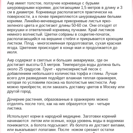
Аир имеет толстое, ползучее корневище с бурыми
шнуровидными корнями, достигающими 1,5 метров в длину и 3
см в диаметре. Корневище располагается практически на
поверхности, а к почве прикрепляются шнуровидными белыми
корнями. Линейно-мечевидные прикорневые листья ярко-
зеленого цвета и достигают длины 50-60 см. Они отходят от
верхушки и ответвлений корневищ пучками. Край листиков
немного волнистый. Цветки собраны в соцветие-початок,
располагающийся на вершине стебля и прикрывается кроющим
листком. Плод - многосемянная продолговатая, сухая красная
ягода. Цветение происходит в конце мая и продолжается до
июля.
Аир содержат в светлых и больших аквариумах, где он
достигает высоты 0,5 метров. Температура воды должна быть
около 25 градусов. Грунт - крупнозернистый песок с
добавлением небольшого количества торфа и глины. Лучше
всего для разведения подойдет влажная теплая оранжерея,
которая по условиям похожа на болотистые местности. Аир
можно приобрести, если заказать доставку цветов в Москву или
другой город.
Дочерние растения, образованные в оранжереях можно
отделять после того, как на них образуется три - четыре
листика.
Используют корни в народной медицине. Заготовки корений
начинаются летом или осенью, когда уровень воды в водоемах
понижается, а болота подсыхают. Из болота их достают вилами,
или выкапывают лопатами. После ножом срезают остатки