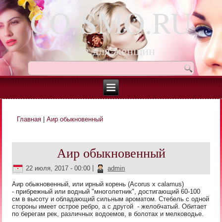
CO-SMO.RU
сайт для женщин
Главная
|
Аир обыкновенный
Вы здесь
Аир обыкновенный
22 июля, 2017 - 00:00
|
admin
Аир обыкновенный, или ирный корень (Acorus х calamus)
- прибрежный или водный "многолетник", достигающий 60-100
см в высоту и обладающий сильным ароматом. Стебель с одной
стороны имеет острое ребро, а с другой - желобчатый. Обитает
по берегам рек, различных водоемов, в болотах и мелководье.