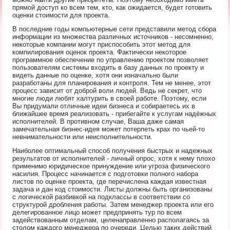
прямой доступ ко всем тем, кто, как ожидается, будет готовить
оценки стоимости для проекта.
В последние годы компьютерные сети представили метод сбора
информации из множества различных источников - несомненно,
некоторые компании могут приспособить этот метод для
компилирования оценок проекта. Фактически некоторое
программное обеспечение по управлению проектом позволяет
пользователям системы входить в базу данных по проекту и
видеть данные по оценке, хотя они изначально были
разработаны для планирования и контроля. Тем не менее, этот
процесс зависит от доброй воли людей. Ведь не секрет, что
многие люди любят халтурить в своей работе. Поэтому, если
Вы придумали отличные идеи бизнеса и собираетесь их в
ближайшее время реализовать - прибегайте к услугам надёжных
исполнителей. В противном случае, Ваша даже самая
замечательная бизнес-идея может потерпеть крах по чьей-то
невнимательности или неисполнительности.
Наиболее оптимальный способ получения быстрых и надежных
результатов от исполнителей - личный опрос, хотя к нему плохо
применимо юридическое принуждение или угроза физического
насилия. Процесс начинается с подготовки полного набора
листов по оценке проекта, где перечислена каждая известная
задача и дан код стоимости. Листы должны быть организованы
с логической разбивкой на подклассы в соответствии со
структурой дробления работы. Затем менеджер проекта или его
делегированное лицо может предпринять тур по всем
задействованным отделам, целенаправленно располагаясь за
столом каждого менеджера по очереди. Целью таких действий