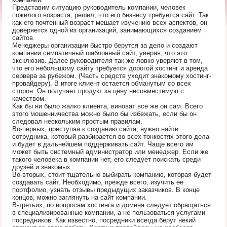
Представим ситуацию руководитель компании, человек
пожилого возраста, решил, что его бизнесу требуется сайт. Так
как его почтенный возраст мешает изучению всех аспектов, он
доверяется одной из организаций, занимающихся созданием
сайтов.
Менеджеры организации быстро берутся за дело и создают
компании симпатичный шаблонный сайт, уверяя, что это
эксклюзив. Далее руководителя так же ловко уверяют в том,
что его небольшому сайту требуется дорогой хостинг и аренда
сервера за рубежом. (Часть средств уходит знакомому хостинг-
провайдеру). В итоге клиент остается обманутым со всех
сторон. Он получает продукт за цену несовместимую с
качеством.
Как бы ни было жалко клиента, виноват все же он сам. Всего
этого мошенничества можно было бы избежать, если бы он
следовал нескольким простым правилам.
Во-первых, приступая к созданию сайта, нужно найти
сотрудника, который разбирается во всех тонкостях этого дела
и будет в дальнейшем поддерживать сайт. Чаще всего им
может быть системный администратор или менеджер. Если же
такого человека в компании нет, его следует поискать среди
друзей и знакомых.
Во-вторых, стоит тщательно выбирать компанию, которая будет
создавать сайт. Необходимо, прежде всего, изучить ее
портфолио, узнать отзывы предыдущих заказчиков. В конце
концов, можно заглянуть на сайт компании.
В-третьих, по вопросам хостинга и домена следует обращаться
в специализированные компании, а не пользоваться услугами
посредников. Как известно, посредники всегда берут некий