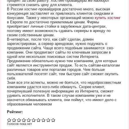
процент за свою работу. Хостинг-провайдеры же наоборот
стремятся снизить цену для клиента.
В России хостинг-провайдеров достаточно много, высокая
конкуренция заставляет их привлекать клиентов скидками и
бонусами. Также у некоторых организаций можно
купить хостинг
в Европе по достаточно приемлемым ценам. Фирмы
приобретают личные стойки в зарубежных дата-центрах,
поэтому имеют возможность сдавать серверы в аренду по
своим собственным ценам.
В-четвертых, после того, как сайт сделан, домен
зарегистрирован, а сервер арендован, нужно подумать о
продвижении сайта. Чаще всего подобным занимаются сео-
компании. Они продвигают сайты по ключевым запросам в
одной или нескольких поисковых систем Интернета.
Продвижение обязательно нужно тем компаниям, для которых
сайт является инструментом продаж. То есть сайтам-каталогам
различных товаров или порталам городов. Чем больше
пользователей посетят сайт, тем быстрее сайт сможет окупить
себя.
Зная все эти аспекты, можно не бояться, что недобросовестным
компаниям удастся кого-либо обмануть. Скорее клиент,
почерпнувший полезную информацию из Интернета, сможет
удивить исполнителя. В таком случае компаниям уже и не
захочется обманывать клиента, они поймут, что имеют дело с
образованным человеком
Рейтинг:
Голосов пока нет