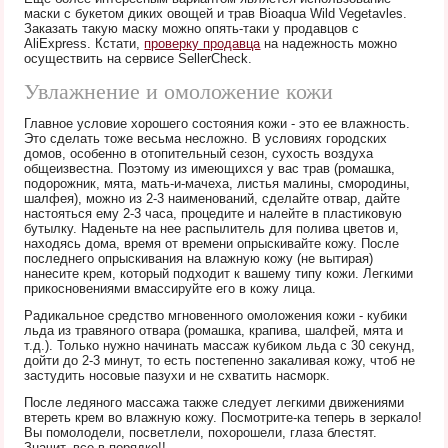
маски с букетом диких овощей и трав Bioaqua Wild Vegetavles.
Заказать такую маску можно опять-таки у продавцов с
AliExpress. Кстати,
проверку продавца
на надежность можно
осуществить на сервисе SellerCheck.
Увлажнение и омоложение кожи
Главное условие хорошего состояния кожи - это ее влажность.
Это сделать тоже весьма несложно. В условиях городских
домов, особенно в отопительный сезон, сухость воздуха
общеизвестна. Поэтому из имеющихся у вас трав (ромашка,
подорожник, мята, мать-и-мачеха, листья малины, смородины,
шалфея), можно из 2-3 наименований, сделайте отвар, дайте
настояться ему 2-3 часа, процедите и налейте в пластиковую
бутылку. Наденьте на нее распылитель для полива цветов и,
находясь дома, время от времени опрыскивайте кожу. После
последнего опрыскивания на влажную кожу (не вытирая)
нанесите крем, который подходит к вашему типу кожи. Легкими
прикосновениями вмассируйте его в кожу лица.
Радикальное средство мгновенного омоложения кожи - кубики
льда из травяного отвара (ромашка, крапива, шалфей, мята и
т.д.). Только нужно начинать массаж кубиком льда с 30 секунд,
дойти до 2-3 минут, то есть постепенно закаливая кожу, чтоб не
застудить носовые пазухи и не схватить насморк.
После ледяного массажа также следует легкими движениями
втереть крем во влажную кожу. Посмотрите-ка теперь в зеркало!
Вы помолодели, посветлели, похорошели, глаза блестят.
Значит, все в порядке!!