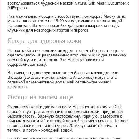
воспользоваться чудесной маской Natural Silk Mask Cucumber с
AliExpress.
Разглаживанию морщин способствуют помидоры. Маску из их
мякоти наносят тоже на 15-20 минут, смывают теплой водой.
Наверняка заботливые хозяйки-дачницы заморозили ягоды
клубники для новогодних тортов и пирогов.
Ягоды для здоровья кожи
Не пожалейте нескольких ягод для того, чтобы раз в неделю
сделать маску из раздавленных ягод клубники с добавлением
овсяной муки или толокна. Эта маска увлажняет и
оздоравливает кожу.
Впрочем, ягодно-фруктовые желеобразные маски для сна
Bioaqua (заказать можно также на AliExpress) могут стать
отличной альтернативой домашней овсяно-клубничной
косметике.
Овощи на вашем лице
Очень несложна и доступна всем маска из картофеля. Она
способствует разглаживанию и освежению кожи, придает ей
бархатистость. Вареную картофелину, горячую, разотрите с
яичным желтком и 1 столовой ложкой горячего молока. Теплое
пюре нанесите на лицо, а через 20 минут смойте сначала
теплой, а потом - холодной водой.
Еще более интересным вариантом является использование