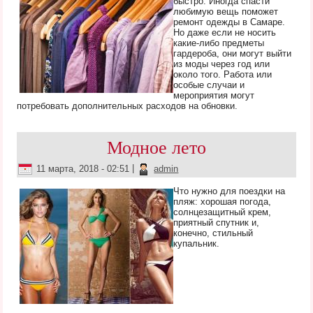
быстро. Иногда спасти
любимую вещь поможет
ремонт одежды в Самаре.
Но даже если не носить
какие-либо предметы
гардероба, они могут выйти
из моды через год или
около того. Работа или
особые случаи и
мероприятия могут
потребовать дополнительных расходов на обновки.
Модное лето
11 марта, 2018 - 02:51
|
admin
Что нужно для поездки на
пляж: хорошая погода,
солнцезащитный крем,
приятный спутник и,
конечно, стильный
купальник.