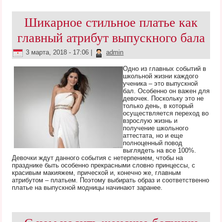
Шикарное стильное платье как
главный атрибут выпускного бала
3 марта, 2018 - 17:06
|
admin
Одно из главных событий в
школьной жизни каждого
ученика – это выпускной
бал. Особенно он важен для
девочек. Поскольку это не
только день, в который
осуществляется переход во
взрослую жизнь и
получение школьного
аттестата, но и еще
полноценный повод
выглядеть на все 100%.
Девочки ждут данного события с нетерпением, чтобы на
празднике быть особенно прекрасными словно принцессы, с
красивым макияжем, прической и, конечно же, главным
атрибутом – платьем. Поэтому выбирать образ и соответственно
платье на выпускной модницы начинают заранее.