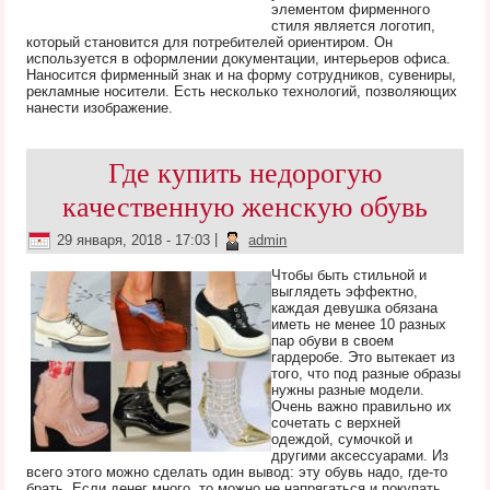
элементом фирменного
стиля является логотип,
который становится для потребителей ориентиром. Он
используется в оформлении документации, интерьеров офиса.
Наносится фирменный знак и на форму сотрудников, сувениры,
рекламные носители. Есть несколько технологий, позволяющих
нанести изображение.
Где купить недорогую
качественную женскую обувь
29 января, 2018 - 17:03
|
admin
Чтобы быть стильной и
выглядеть эффектно,
каждая девушка обязана
иметь не менее 10 разных
пар обуви в своем
гардеробе. Это вытекает из
того, что под разные образы
нужны разные модели.
Очень важно правильно их
сочетать с верхней
одеждой, сумочкой и
другими аксессуарами. Из
всего этого можно сделать один вывод: эту обувь надо, где-то
брать. Если денег много, то можно не напрягаться и покупать,