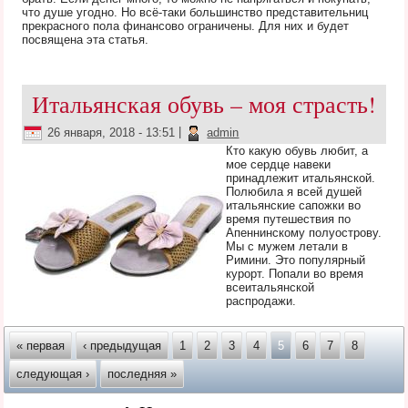
что душе угодно. Но всё-таки большинство представительниц
прекрасного пола финансово ограничены. Для них и будет
посвящена эта статья.
Итальянская обувь – моя страсть!
26 января, 2018 - 13:51
|
admin
Кто какую обувь любит, а
мое сердце навеки
принадлежит итальянской.
Полюбила я всей душей
итальянские сапожки во
время путешествия по
Апеннинскому полуострову.
Мы с мужем летали в
Римини. Это популярный
курорт. Попали во время
всеитальянской
распродажи.
Страницы
« первая
‹ предыдущая
1
2
3
4
5
6
7
8
следующая ›
последняя »