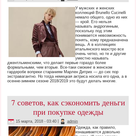
У мужских и женских
коллекций Brunello Cucinelli
немало общего, одно из них
— крой. Его нельзя
называть андрогинным,
поскольку под этим
понимается невозможность
понять, кому предназначена
вещь. А в коллекциях
итальянского маэстро все
очень четко, но те и другие
уместно называть
джентльменскими, что делает первые гораздо более
формальными, чем вторые. Все-таки смокинг в женском
гардеробе вопреки стараниям Марлен Дитрих — до сих пор
экстравагантно. Но тогда немецкая актриса носила его одна, а в
осенне-зимнем сезоне 2018/2019 это будут делать многие.
7 советов, как сэкономить деньги
при покупке одежды
15 марта, 2018 - 03:40
|
admin
Одежда, как правило,
изнашивается довольно