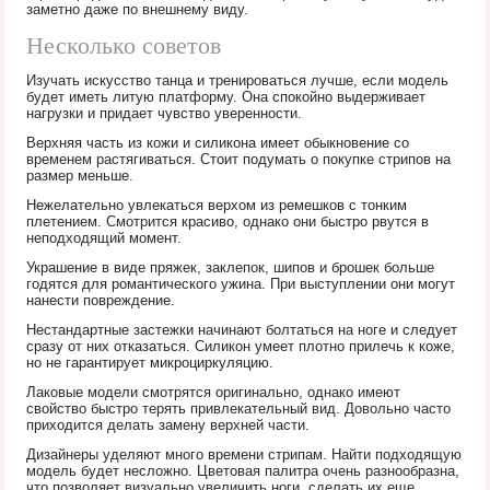
заметно даже по внешнему виду.
Несколько советов
Изучать искусство танца и тренироваться лучше, если модель
будет иметь литую платформу. Она спокойно выдерживает
нагрузки и придает чувство уверенности.
Верхняя часть из кожи и силикона имеет обыкновение со
временем растягиваться. Стоит подумать о покупке стрипов на
размер меньше.
Нежелательно увлекаться верхом из ремешков с тонким
плетением. Смотрится красиво, однако они быстро рвутся в
неподходящий момент.
Украшение в виде пряжек, заклепок, шипов и брошек больше
годятся для романтического ужина. При выступлении они могут
нанести повреждение.
Нестандартные застежки начинают болтаться на ноге и следует
сразу от них отказаться. Силикон умеет плотно прилечь к коже,
но не гарантирует микроциркуляцию.
Лаковые модели смотрятся оригинально, однако имеют
свойство быстро терять привлекательный вид. Довольно часто
приходится делать замену верхней части.
Дизайнеры уделяют много времени стрипам. Найти подходящую
модель будет несложно. Цветовая палитра очень разнообразна,
что позволяет визуально увеличить ноги, сделать их еще