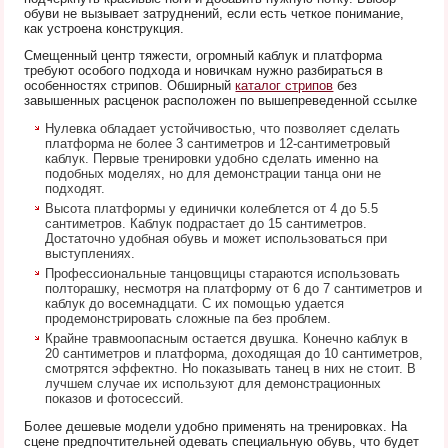
обуви не вызывает затруднений, если есть четкое понимание,
как устроена конструкция.
Смещенный центр тяжести, огромный каблук и платформа
требуют особого подхода и новичкам нужно разбираться в
особенностях стрипов. Обширный
каталог стрипов
без
завышенных расценок расположен по вышепреведенной ссылке
Нулевка обладает устойчивостью, что позволяет сделать
платформа не более 3 сантиметров и 12-сантиметровый
каблук. Первые тренировки удобно сделать именно на
подобных моделях, но для демонстрации танца они не
подходят.
Высота платформы у единички колеблется от 4 до 5.5
сантиметров. Каблук подрастает до 15 сантиметров.
Достаточно удобная обувь и может использоваться при
выступлениях.
Профессиональные танцовщицы стараются использовать
полторашку, несмотря на платформу от 6 до 7 сантиметров и
каблук до восемнадцати. С их помощью удается
продемонстрировать сложные па без проблем.
Крайне травмоопасным остается двушка. Конечно каблук в
20 сантиметров и платформа, доходящая до 10 сантиметров,
смотрятся эффектно. Но показывать танец в них не стоит. В
лучшем случае их используют для демонстрационных
показов и фотосессий.
Более дешевые модели удобно применять на тренировках. На
сцене предпочтительней одевать специальную обувь, что будет