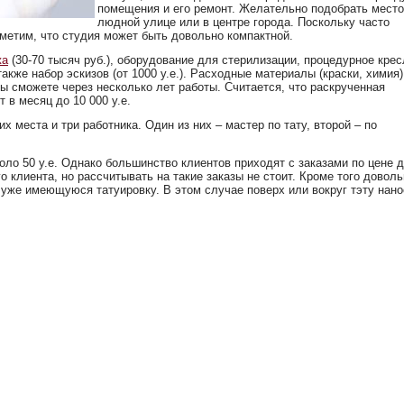
помещения и его ремонт. Желательно подобрать место
людной улице или в центре города. Поскольку часто
тметим, что студия может быть довольно компактной.
жа
(30-70 тысяч руб.), оборудование для стерилизации, процедурное крес
акже набор эскизов (от 1000 у.е.). Расходные материалы (краски, химия)
вы сможете через несколько лет работы. Считается, что раскрученная
 в месяц до 10 000 у.е.
 места и три работника. Один из них – мастер по тату, второй – по
оло 50 у.е. Однако большинство клиентов приходят с заказами по цене 
го клиента, но рассчитывать на такие заказы не стоит. Кроме того довол
 уже имеющуюся татуировку. В этом случае поверх или вокруг тэту нано