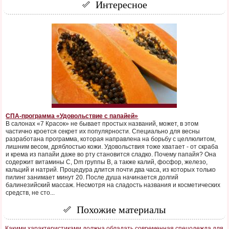
Интересное
СПА-программа «Удовольствие с папайей»
В салонах «7 Красок» не бывает простых названий, может, в этом
частично кроется секрет их популярности. Специально для весны
разработана программа, которая направлена на борьбу с целлюлитом,
лишним весом, дряблостью кожи. Удовольствия тоже хватает - от скраба
и крема из папайи даже во рту становится сладко. Почему папайя? Она
содержит витамины С, Dm группы В, а также калий, фосфор, железо,
кальций и натрий. Процедура длится почти два часа, из которых только
пилинг занимает минут 20. После душа начинается долгий
балинезийский массаж. Несмотря на сладость названия и косметических
средств, не сто...
Похожие материалы
Какими характеристиками должна обладать современная спецодежда для