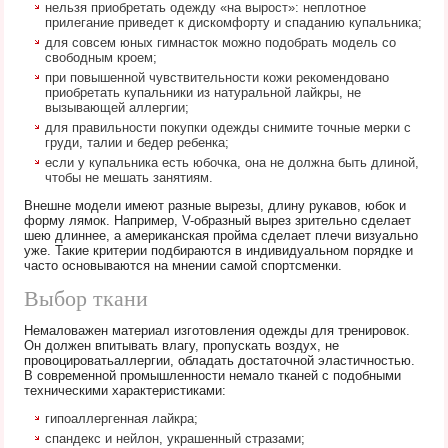
нельзя приобретать одежду «на вырост»: неплотное
прилегание приведет к дискомфорту и спаданию купальника;
для совсем юных гимнасток можно подобрать модель со
свободным кроем;
при повышенной чувствительности кожи рекомендовано
приобретать купальники из натуральной лайкры, не
вызывающей аллергии;
для правильности покупки одежды снимите точные мерки с
груди, талии и бедер ребенка;
если у купальника есть юбочка, она не должна быть длиной,
чтобы не мешать занятиям.
Внешне модели имеют разные вырезы, длину рукавов, юбок и
форму лямок. Например, V-образный вырез зрительно сделает
шею длиннее, а американская пройма сделает плечи визуально
уже. Такие критерии подбираются в индивидуальном порядке и
часто основываются на мнении самой спортсменки.
Выбор ткани
Немаловажен материал изготовления одежды для тренировок.
Он должен впитывать влагу, пропускать воздух, не
провоцироватьаллергии, обладать достаточной эластичностью.
В современной промышленности немало тканей с подобными
техническими характеристиками:
гипоаллергенная лайкра;
спандекс и нейлон, украшенный стразами;