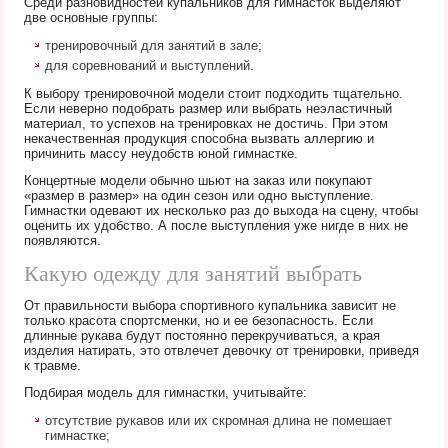
Среди разновидностей купальников для гимнасток выделяют
две основные группы:
тренировочный для занятий в зале;
для соревнований и выступлений.
К выбору тренировочной модели стоит подходить тщательно.
Если неверно подобрать размер или выбрать неэластичный
материал, то успехов на тренировках не достичь. При этом
некачественная продукция способна вызвать аллергию и
причинить массу неудобств юной гимнастке.
Концертные модели обычно шьют на заказ или покупают
«размер в размер» на один сезон или одно выступление.
Гимнастки одевают их несколько раз до выхода на сцену, чтобы
оценить их удобство. А после выступления уже нигде в них не
появляются.
Какую одежду для занятий выбрать
От правильности выбора спортивного купальника зависит не
только красота спортсменки, но и ее безопасность. Если
длинные рукава будут постоянно перекручиваться, а края
изделия натирать, это отвлечет девочку от тренировки, приведя
к травме.
Подбирая модель для гимнастки, учитывайте:
отсутствие рукавов или их скромная длина не помешает
гимнастке;