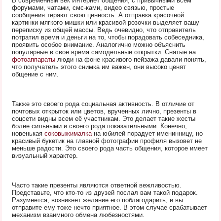
В современный век Интернет общения, с привычными всем
форумами, чатами, смс-ками, видео связью, простые
сообщения теряют свою ценность. А отправка красочной
картинки мягкого мишки или красивой розочки выделяет вашу
переписку из общей массы. Ведь очевидно, что отправитель
потратил время и деньги на то, чтобы порадовать собеседника,
проявить особое внимание. Аналогично можно объяснить
популярные в свое время самодельные открытки. Снятые на
фотоаппараты
люди на фоне красивого пейзажа давали понять,
что получатель этого снимка им важен, они высоко ценят
общение с ним.
Также это своего рода социальная активность. В отличие от
почтовых открыток или цветов, врученных лично, презенты в
соцсети видны всем её участникам. Это делает такие жесты
более сильными и своего рода показательными. Конечно,
новенькая
соковыжималка
на юбилей порадует именинницу, но
красивый букетик на главной фотографии профиля вызовет не
меньше радости. Это своего рода часть общения, которое имеет
визуальный характер.
Часто такие презенты являются ответной вежливостью.
Представьте, что кто-то из друзей послал вам такой подарок.
Разумеется, возникнет желание его поблагодарить, и вы
отправите ему тоже нечто приятное. В этом случае срабатывает
механизм взаимного обмена любезностями.