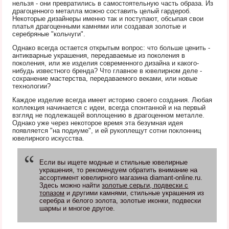
нельзя - они превратились в самостоятельную часть образа. Из
драгоценного металла можно составить целый гардероб.
Некоторые дизайнеры именно так и поступают, обсыпая свои
платья драгоценными камнями или создавая золотые и
серебряные "кольчуги".
Однако всегда остается открытым вопрос: что больше ценить -
антикварные украшения, передаваемые из поколения в
поколения, или же изделия современного дизайна и какого-
нибудь известного бренда? Что главное в ювелирном деле -
сохранение мастерства, передаваемого веками, или новые
технологии?
Каждое изделие всегда имеет историю своего создания. Любая
коллекция начинается с идеи, всегда спонтанной и на первый
взгляд не подлежащей воплощению в драгоценном металле.
Однако уже через некоторое время эта безумная идея
появляется "на подиуме", и ей рукоплещут сотни поклонниц
ювелирного искусства.
Если вы ищете модные и стильные ювелирные
украшения, то рекомендуем обратить внимание на
ассортимент ювелирного магазина diamant-online.ru.
Здесь можно найти
золотые серьги, подвески с
топазом
и другими камнями, стильные украшения из
серебра и белого золота, золотые иконки, подвески
шармы и многое другое.