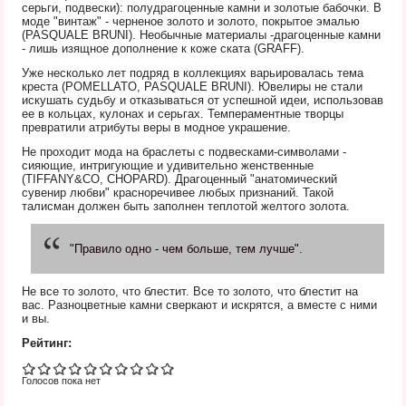
серьги, подвески): полудрагоценные камни и золотые бабочки. В
моде "винтаж" - черненое золото и золото, покрытое эмалью
(PASQUALE BRUNI). Необычные материалы -драгоценные камни
- лишь изящное дополнение к коже ската (GRAFF).
Уже несколько лет подряд в коллекциях варьировалась тема
креста (POMELLATO, PASQUALE BRUNI). Ювелиры не стали
искушать судьбу и отказываться от успешной идеи, использовав
ее в кольцах, кулонах и серьгах. Темпераментные творцы
превратили атрибуты веры в модное украшение.
Не проходит мода на браслеты с подвесками-символами -
сияющие, интригующие и удивительно женственные
(TIFFANY&CO, CHOPARD). Драгоценный "анатомический
сувенир любви" красноречивее любых признаний. Такой
талисман должен быть заполнен теплотой желтого золота.
"Правило одно - чем больше, тем лучше".
Не все то золото, что блестит. Все то золото, что блестит на
вас. Разноцветные камни сверкают и искрятся, а вместе с ними
и вы.
Рейтинг:
Голосов пока нет