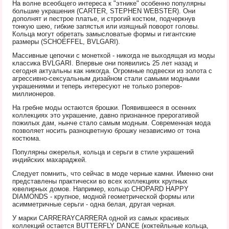
На волне всеобщего интереса к "этнике" особенно популярны
большие украшения (CARTER, STEPHEN WEBSTER). Они
дополнят и пестрое платье, и строгий костюм, подчеркнув
тонкую шею, гибкие запястья или изящный поворот головы.
Кольца могут обретать замысловатые формы и гигантские
размеры (SCHOEFFEL, BVLGARI).
Массивные цепочки с монеткой - никогда не выходящая из моды
классика BVLGARI. Впервые они появились 25 лет назад и
сегодня актуальны как никогда. Огромные подвески из золота с
агрессивно-сексуальным дизайном стали самыми модными
украшениями и теперь интересуют не только рэперов-
миллионеров.
На гребне моды остаются брошки. Появившееся в осенних
коллекциях это украшение, давно признанное прерогативой
пожилых дам, нынче стало самым модным. Современная мода
позволяет носить разноцветную брошку независимо от тона
костюма.
Популярны ожерелья, кольца и серьги в стиле украшений
индийских махараджей.
Следует помнить, что сейчас в моде черные камни. Именно они
представлены практически во всех коллекциях крупных
ювелирных домов. Например, кольцо CHOPARD HAPPY
DIAMONDS - крупное, модной геометрической формы или
асимметричные серьги - одна белая, другая черная.
У марки CARRERAYCARRERA одной из самых красивых
коллекций остается BUTTERFLY DANCE (коктейльные кольца,