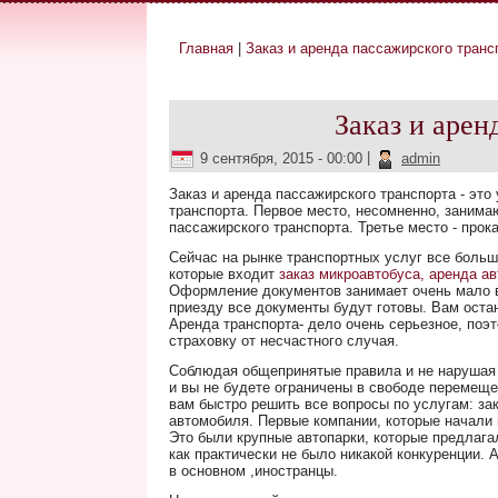
Главная
|
Заказ и аренда пассажирского транс
Вы здесь
Заказ и арен
9 сентября, 2015 - 00:00
|
admin
Заказ и аренда пассажирского транспорта - это
транспорта. Первое место, несомненно, занимаю
пассажирского транспорта. Третье место - прок
Сейчас на рынке транспортных услуг все больш
которые входит
заказ микроавтобуса, аренда а
Оформление документов занимает очень мало в
приезду все документы будут готовы. Вам остан
Аренда транспорта- дело очень серьезное, поэ
страховку от несчастного случая.
Соблюдая общепринятые правила и не нарушая 
и вы не будете ограничены в свободе перемещ
вам быстро решить все вопросы по услугам: за
автомобиля. Первые компании, которые начали 
Это были крупные автопарки, которые предлага
как практически не было никакой конкуренции. 
в основном ,иностранцы.