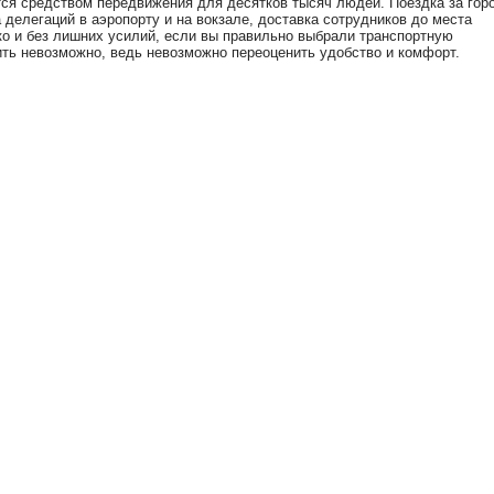
тся средством передвижения для десятков тысяч людей. Поездка за гор
 делегаций в аэропорту и на вокзале, доставка сотрудников до места
ко и без лишних усилий, если вы правильно выбрали транспортную
ть невозможно, ведь невозможно переоценить удобство и комфорт.