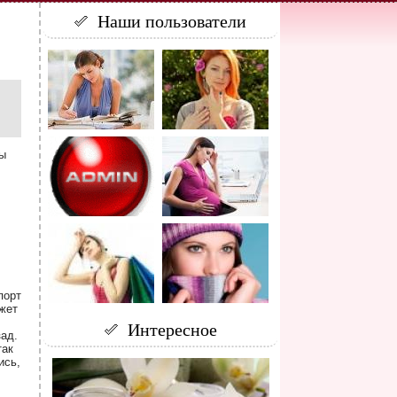
Наши пользователи
ды
порт
жет
Интересное
зад.
так
ись,