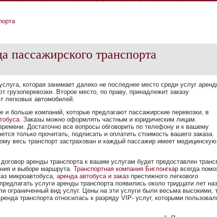
порта
да пассажирского транспорта
 услуга, которая занимает далеко не последнее место среди услуг арен
т грузоперевозки. Второе место, по праву, принадлежит заказу
ат легковых автомобилей.
е и больше компаний, которые предлагают пассажирские перевозки, в
втобуса
. Заказы можно оформлять частным и юридическим лицам.
ремени. Достаточно все вопросы обговорить по телефону и к вашему
ется только прочитать, подписать и оплатить стоимость вашего заказа.
тому весь транспорт застрахован и каждый пассажир имеет медицинскую
договор аренды транспорта к вашим услугам будет предоставлен транс
ения и выборе маршрута.
Транспортная компания Биглонгкар
всегда помо
каз микроавтобуса,
аренда автобуса и заказ
престижного легкового
предлагать услуги аренды транспорта появились около тридцати лет на
ли ограниченный вид услуг. Цены на эти услуги были весьма высокими, 
Аренда транспорта относилась к разряду VIP- услуг, которыми пользовал