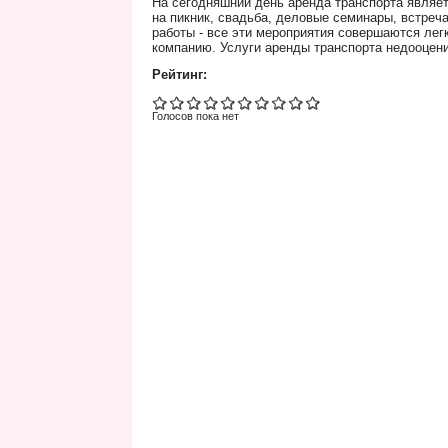
На сегодняшний день аренда транспорта являе
на пикник, свадьба, деловые семинары, встреча
работы - все эти мероприятия совершаются лег
компанию. Услуги аренды транспорта недооцени
Рейтинг:
Голосов пока нет