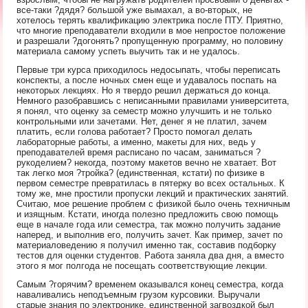
все-таки ?дядя? большой уже вымахал, а во-вторых, не
хотелось терять квалификацию электрика после ПТУ. Приятно,
что многие преподаватели входили в мое непростое положение
и разрешали ?догонять? пропущенную программу, но половину
материала самому успеть выучить так и не удалось.
Первые три курса приходилось недосыпать, чтобы переписать
конспекты, а после ночных смен еще и удавалось поспать на
некоторых лекциях. Но я твердо решил держаться до конца.
Немного разобравшись с неписанными правилами университета,
я понял, что оценку за семестр можно улучшить и не только
контрольными или зачетами. Нет, денег я не платил, зачем
платить, если голова работает? Просто помогал делать
лабораторные работы, а именно, макеты для них, ведь у
преподавателей время расписано по часам, заниматься ?
рукоделием? некогда, поэтому макетов вечно не хватает. Вот
так легко моя ?тройка? (единственная, кстати) по физике в
первом семестре превратилась в пятерку во всех остальных. К
тому же, мне простили пропуски лекций и практических занятий.
Считаю, мое решение проблем с физикой было очень техничным
и изящным. Кстати, иногда полезно предложить свою помощь
еще в начале года или семестра, так можно получить задание
наперед, и выполнив его, получить зачет. Как пример, зачет по
материаловедению я получил именно так, составив подборку
тестов для оценки студентов. Работа заняла два дня, а вместо
этого я мог полгода не посещать соответствующие лекции.
Самым ?горячим? временем оказывался конец семестра, когда
наваливались неподъемным грузом курсовики. Выручали
старые знания по электронике, единственной загвоздкой был