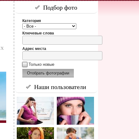
Подбор фото
Категория
Ключевые слова
их
Адрес места
Только новые
Наши пользователи