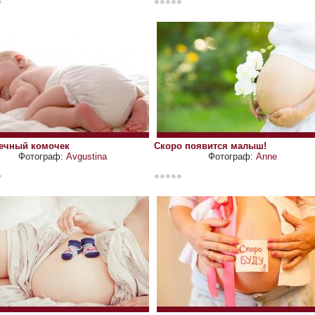
ечный комочек
Скоро появится малыш!
Фотограф:
Avgustina
Фотограф:
Anne