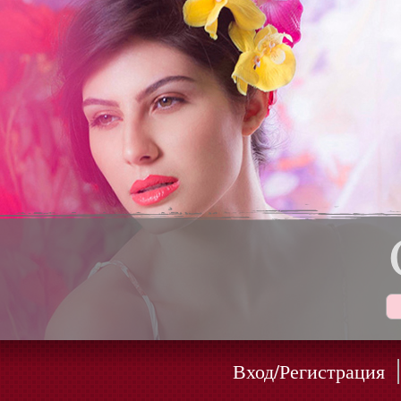
Вход/Регистрация