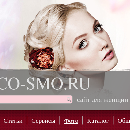
CO-SMO.RU
сайт для женщин
Статьи
Сервисы
Фото
Каталог
Общ