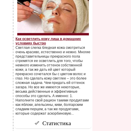
Как осветлить кожу лица в домашних
условиях быстро
Светлая слегка бледная кожа смотриться
очень красиво, естественно и нежно. Многие
представительницы прекрасного пола
стремятся ее осветлить для того, чтобы
немного изменить оттенок собственной
кожи, а так же дать ей цвет который
прекрасно сочетался бы с цветом волос и
глаз. Но сделать кожу светлее – это более
сложная задача. Чем придать ей оттенок
загара. Но все же имеются некоторые,
весьма действенные и эффективные
способы это сделать. А именно: 1.
Наполните свой рацион такими продуктами
как яблоки, апельсины, киви, болгарским
сладким перцем, а так же продуктами,
которые содержат аскорбиновую...
Статистика