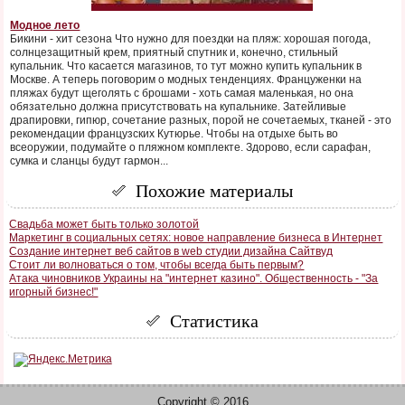
Модное лето
Бикини - хит сезона Что нужно для поездки на пляж: хорошая погода,
солнцезащитный крем, приятный спутник и, конечно, стильный
купальник. Что касается магазинов, то тут можно купить купальник в
Москве. А теперь поговорим о модных тенденциях. Француженки на
пляжах будут щеголять с брошами - хоть самая маленькая, но она
обязательно должна присутствовать на купальнике. Затейливые
драпировки, гипюр, сочетание разных, порой не сочетаемых, тканей - это
рекомендации французских Кутюрье. Чтобы на отдыхе быть во
всеоружии, подумайте о пляжном комплекте. Здорово, если сарафан,
сумка и сланцы будут гармон...
Похожие материалы
Свадьба может быть только золотой
Маркетинг в социальных сетях: новое направление бизнеса в Интернет
Создание интернет веб сайтов в web студии дизайна Сайтвуд
Стоит ли волноваться о том, чтобы всегда быть первым?
Атака чиновников Украины на "интернет казино". Общественность - "За
игорный бизнес!"
Статистика
Copyright © 2016